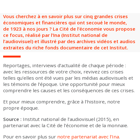
Groupes adultes
Groupes périscolaires
Groupes champ social
Visiteurs en situation de handicap
Professionnels du tourisme & CSE
Vous cherchez à en savoir plus sur cinq grandes crises
FR
EN
économiques et financières qui ont secoué le monde,
de 1923 à nos jours ? La Cité de l’économie vous propose
ce focus, réalisé par l’Ina (Institut national de
l’audiovisuel) et illustré par des archives vidéos et audios
extraites du riche fonds documentaire de cet Institut.
Reportages, interviews d’actualité de chaque période :
avec les ressources de votre choix, revivez ces crises
telles qu’elles ont été vues par les médias audiovisuels et
les témoins de l’époque. Une opportunité pour mieux
comprendre les causes et les conséquences de ces crises.
Et pour mieux comprendre, grâce à l’histoire, notre
propre époque.
Source :
Institut national de l’audiovisuel (2015), en
partenariat avec la Cité de l’économie et de la monnaie.
Pour en savoir plus sur
notre partenariat avec l’Ina
.