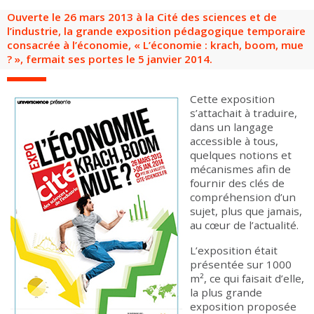
Groupes adultes
Groupes périscolaires
Groupes champ social
Visiteurs en situation de handicap
Professionnels du tourisme & CSE
Ouverte le 26 mars 2013 à la Cité des sciences et de
l’industrie, la grande exposition pédagogique temporaire
FR
EN
consacrée à l’économie, « L’économie : krach, boom, mue
? », fermait ses portes le 5 janvier 2014.
Cette exposition
s’attachait à traduire,
dans un langage
accessible à tous,
quelques notions et
mécanismes afin de
fournir des clés de
compréhension d’un
sujet, plus que jamais,
au cœur de l’actualité.
L’exposition était
présentée sur 1000
m², ce qui faisait d’elle,
la plus grande
exposition proposée