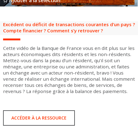
Ajouter à la sélection
Groupes adultes
Groupes périscolaires
Groupes champ social
Visiteurs en situation de handicap
Professionnels du tourisme & CSE
FR
EN
Excédent ou déficit de transactions courantes d’un pays ?
Compte financier ? Comment s’y retrouver ?
Cette vidéo de la Banque de France vous en dit plus sur les
acteurs économiques dits résidents et les non-résidents.
Mettez-vous dans la peau d’un résident, qu’il soit un
ménage, une entreprise ou une administration, et faites
un échange avec un acteur non-résident, bravo ! Vous
venez de réaliser un échange international. Mais comment
recenser tous ces échanges de biens, de services, de
revenus ? La réponse grâce à la balance des paiements.
ACCÉDER À LA RESSOURCE