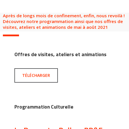
Groupes adultes
Groupes périscolaires
Groupes champ social
Visiteurs en situation de handicap
Professionnels du tourisme & CSE
Après de longs mois de confinement, enfin, nous revoilà !
FR
EN
Découvrez notre programmation ainsi que nos offres de
visites, ateliers et animations de mai à août 2021
Offres de visites, ateliers et animations
TÉLÉCHARGER
Programmation Culturelle