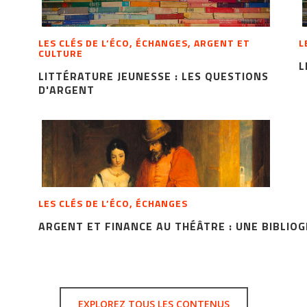
LES CLÉS DE L’ÉCO, ÉCHANGES, ARGENT ET
L
CULTURE
L
LITTÉRATURE JEUNESSE : LES QUESTIONS
D'ARGENT
LES CLÉS DE L’ÉCO, ÉCHANGES
ARGENT ET FINANCE AU THÉÂTRE : UNE BIBLIO
EXPLOREZ TOUS LES CONTENUS