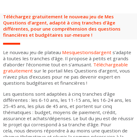
Groupes adultes
Groupes périscolaires
Groupes champ social
Visiteurs en situation de handicap
Professionnels du tourisme & CSE
Téléchargez gratuitement le nouveau jeu de Mes
FR
EN
Questions d’argent, adapté à cinq tranches d’âge
différentes, pour une compréhension des questions
financières et budgétaires sur-mesure !
Le nouveau jeu de plateau
Mesquestionsdargent
s’adapte
à toutes les tranches d’âge. Il propose à petits et grands
d’aborder l’économie tout en s’amusant.
Téléchargeable
gratuitement
sur le portail Mes Questions d’argent, vous
n’avez plus d’excuses pour ne pas devenir expert en
questions budgétaires et financières !
Les questions sont adaptées à cinq tranches d’âge
différentes : les 6-10 ans, les 11-15 ans, les 16-24 ans, les
25-45 ans, les plus de 45 ans, et portent sur cinq
thématiques : budget, moyens de paiement, crédit,
assurance et achats/dépenses. Le but du jeu est de réussir
le projet qui correspond à sa tranche d’âge. Pour
cela, nous devons répondre à au moins une question de
chaque thématique et réunir la somme nécessaire à la