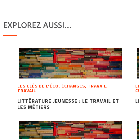
EXPLOREZ AUSSI...
LES CLÉS DE L’ÉCO, ÉCHANGES, TRAVAIL,
L
TRAVAIL
C
LITTÉRATURE JEUNESSE : LE TRAVAIL ET
L
LES MÉTIERS