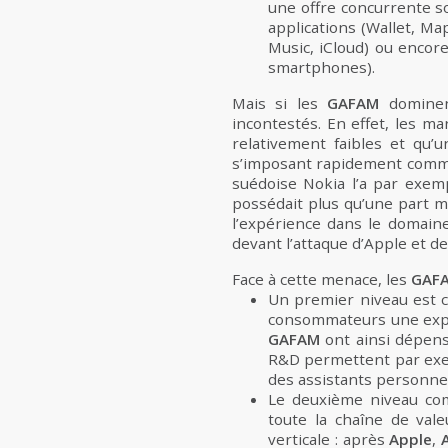
une offre concurrente so
applications (Wallet, Ma
Music, iCloud) ou encor
smartphones).
Mais si les
GAFAM
dominen
incontestés. En effet, les m
relativement faibles et qu
s’imposant rapidement comme 
suédoise Nokia l’a par exem
possédait plus qu’une part mar
l’expérience dans le domain
devant l’attaque d’Apple et d
Face à cette menace, les
GAF
Un premier niveau est c
consommateurs une expér
GAFAM
ont ainsi dépens
R&D permettent par ex
des assistants personnel
Le deuxième niveau co
toute la chaîne de valeu
verticale : après
Apple
,