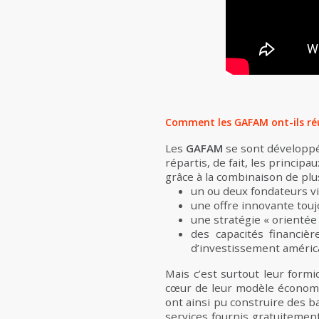
Comment les GAFAM ont-ils ré
Les
GAFAM
se sont développés
répartis, de fait, les princi
grâce à la combinaison de plus
un ou deux fondateurs vi
une offre innovante toujo
une stratégie « orientée c
des capacités financièr
d’investissement américa
Mais c’est surtout leur formi
cœur de leur modèle économiq
ont ainsi pu construire des 
services fournis gratuitemen