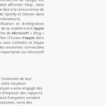
doit affronter Ebay , Best
re face à la concurrence de
de Spotify et Deezer dans
ordinateurs).
ication et d’intégration
de la rivalité entre
Apple
rche de
Microsoft
« Bing »
ier l’iTunes d’
Apple
dans
x avec LinkedIn et Skype
des enceintes connectées
s importante sur Microsoft
l’intensité de leur
cette situation
nçais a ainsi engagé des
é d’imposer des rapports
rises françaises vendant
cessives, voire des