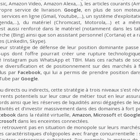
ic, Amazon Video, Amazon Alexa,…), les articles courants (Am
opre service de livraison.
Google
, en plus de son moteu
rvices en ligne (Gmail, Youtube,…), un système d’exploitatio
Agenda,…), du matériel (Chromcast, Motorola,…) et a mê
est aussi renforcé dans le matériel (notamment dans les ta
he (Bing) ainsi que son assistant personnel (Cortana) et a r
es (LinkedIn, Skype).
leur stratégie de défense de leur position dominante passe 
-ups dont l’offre pourrait créer une rupture technologique
té Instagram puis WhatsApp et TBH. Mais ces rachats de so
de diversification et de positionnement sur des marchés à
ulus par
Facebook
, qui lui a permis de prendre position dan
ouTube par
Google
.
directs ou indirects, cette stratégie à trois niveaux s’est rév
rrents potentiels sur leur cœur de métier tout en leur assur
cords ainsi que les réserves de liquidités ainsi dégagées de le
ctivités et d’investir massivement dans des domaines à fort po
cebook
dans la réalité virtuelle,
Amazon
,
Microsoft
et
Googl
crosoft
dans les enceintes connectées.
 retrouvent pas en situation de monopole sur leurs marchés 
 caractéristiques d’oligopoles avec frange concurrentielle : 
d’autres entreprises subsistent. Par exemple, le moteur de