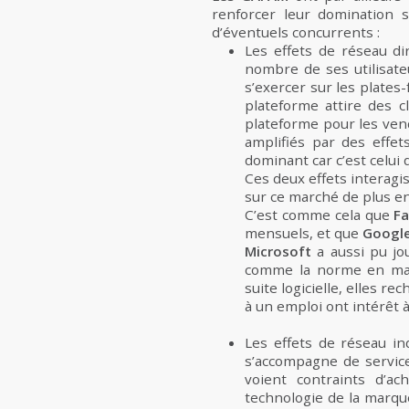
renforcer leur domination s
d’éventuels concurrents :
Les effets de réseau di
nombre de ses utilisate
s’exercer sur les plates
plateforme attire des cl
plateforme pour les vend
amplifiés par des effet
dominant car c’est celui q
Ces deux effets interagi
sur ce marché de plus en p
C’est comme cela que
F
mensuels, et que
Googl
Microsoft
a aussi pu jo
comme la norme en matiè
suite logicielle, elles 
à un emploi ont intérêt à
Les effets de réseau in
s’accompagne de services
voient contraints d’ac
technologie de la marque