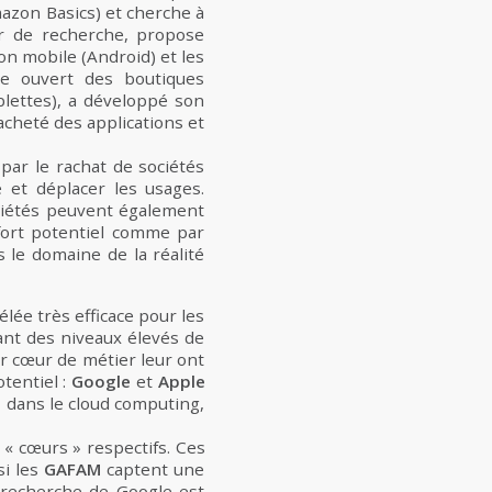
azon Basics) et cherche à
r de recherche, propose
n mobile (Android) et les
me ouvert des boutiques
blettes), a développé son
acheté des applications et
par le rachat de sociétés
 et déplacer les usages.
ciétés peuvent également
 fort potentiel comme par
s le domaine de la réalité
élée très efficace pour les
ant des niveaux élevés de
ur cœur de métier leur ont
tentiel :
Google
et
Apple
e
dans le cloud computing,
« cœurs » respectifs. Ces
si les
GAFAM
captent une
 recherche de Google est