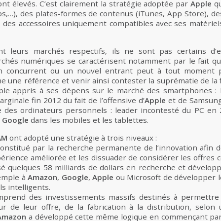
nt élevés. C’est clairement la stratégie adoptée par
Apple
qu
ps,…), des plates-formes de contenus (iTunes, App Store), de
e des accessoires uniquement compatibles avec ses matériels
t leurs marchés respectifs, ils ne sont pas certains d’
archés numériques se caractérisent notamment par le fait qu
’un concurrent ou un nouvel entrant peut à tout moment 
une référence et venir ainsi contester la suprématie de la 
ple appris à ses dépens sur le marché des smartphones : l
ginale fin 2012 du fait de l’offensive d’
Apple
et de Samsung.
e des ordinateurs personnels : leader incontesté du PC en 
e
Google
dans les mobiles et les tablettes.
AM
ont adopté une stratégie à trois niveaux :
onstitué par la recherche permanente de l’innovation afin 
ience améliorée et les dissuader de considérer les offres c
é quelques 58 milliards de dollars en recherche et dévelo
emple à
Amazon
,
Google
,
Apple
ou Microsoft de développer l
s intelligents.
mprend des investissements massifs destinés à permettr
r de leur offre, de la fabrication à la distribution, selon 
Amazon
a développé cette même logique en commençant par l