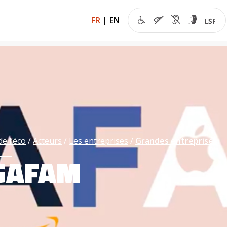
FR
|
EN
de l’éco
Acteurs
Les entreprises
Grandes entreprises
 GAFAM