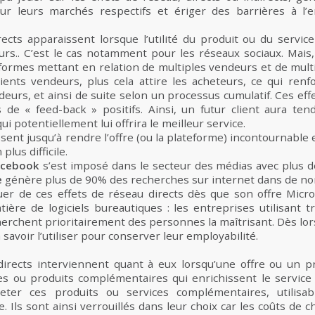
ur leurs marchés respectifs et ériger des barrières à l’
rects apparaissent lorsque l’utilité du produit ou du servic
urs.. C’est le cas notamment pour les réseaux sociaux. Mais,
-formes mettant en relation de multiples vendeurs et de mult
ients vendeurs, plus cela attire les acheteurs, ce qui renfo
eurs, et ainsi de suite selon un processus cumulatif. Ces eff
s de « feed-back » positifs. Ainsi, un futur client aura ten
ui potentiellement lui offrira le meilleur service.
ssent jusqu’à rendre l’offre (ou la plateforme) incontournable 
lus difficile.
acebook
s’est imposé dans le secteur des médias avec plus de 
e
génère plus de 90% des recherches sur internet dans de n
uer de ces effets de réseau directs dès que son offre Micro
re de logiciels bureautiques : les entreprises utilisant t
recherchent prioritairement des personnes la maîtrisant. Dès lo
 savoir l’utiliser pour conserver leur employabilité.
directs interviennent quant à eux lorsqu’une offre ou un p
 ou produits complémentaires qui enrichissent le service ini
heter ces produits ou services complémentaires, utilisa
. Ils sont ainsi verrouillés dans leur choix car les coûts d