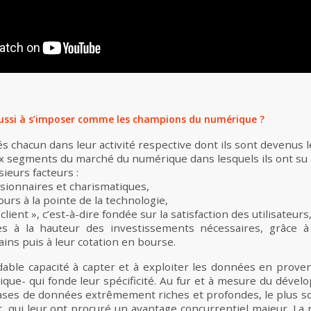
ussi à s’imposer comme les champions du numérique ?
 chacun dans leur activité respective dont ils sont devenus le
paux segments du marché du numérique dans lesquels ils ont s
ieurs facteurs :
sionnaires et charismatiques,
urs à la pointe de la technologie,
lient », c’est-à-dire fondée sur la satisfaction des utilisateurs
es à la hauteur des investissements nécessaires, grâce à 
ins puis à leur cotation en bourse.
dable capacité à capter et à exploiter les données en proven
ue- qui fonde leur spécificité. Au fur et à mesure du dévelop
bases de données extrêmement riches et profondes, le plus s
t, qui leur ont procuré un avantage concurrentiel majeur. La 