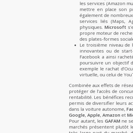
les services (Amazon mus
mettre en place son pr
également de nombreux se
services liés (Maps, 
physiques.
Microsoft
s’
propre moteur de recherc
des plates-formes social
Le troisième niveau de 
innovantes ou de start
Facebook a ainsi rache
poursuivre un objectif 
exemple le rachat d’Oc
virtuelle, ou celui de Y
Combinée aux effets de réseau 
protéger de l’accès de concu
rentabilité. Les bénéfices re
permis de diversifier leurs a
dans la voiture autonome,
Fa
Google
,
Apple
,
Amazon
et
Mi
Pour autant, les
GAFAM
ne se
marchés présentent plutôt les
très large part du marché, 