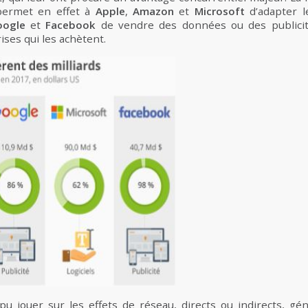
permet en effet à
Apple
,
Amazon
et
Microsoft
d’adapter 
oogle
et
Facebook
de vendre des données ou des publicit
ises qui les achètent.
 pu jouer sur les effets de réseau, directs ou indirects, gé