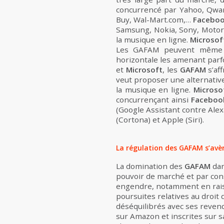
concurrencé par Yahoo, Qwan
Buy, Wal-Mart.com,…
Facebo
Samsung, Nokia, Sony, Motoro
la musique en ligne.
Microso
Les GAFAM peuvent même se 
horizontale les amenant parfo
et
Microsoft
, les
GAFAM
s’af
veut proposer une alternative
la musique en ligne.
Microso
concurrençant ainsi
Faceboo
(Google Assistant contre Alex
(Cortona) et Apple (Siri).
La régulation des GAFAM s’avèr
La domination des
GAFAM
dan
pouvoir de marché et par cons
engendre, notamment en rais
poursuites relatives au droit 
déséquilibrés avec ses revend
sur Amazon et inscrites sur s