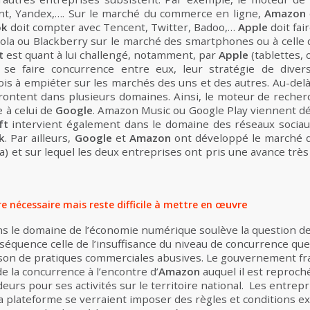
t, Yandex,…. Sur le marché du commerce en ligne,
Amazon
ok
doit compter avec Tencent, Twitter, Badoo,…
Apple
doit fai
la ou Blackberry sur le marché des smartphones ou à celle 
ft
est quant à lui challengé, notamment, par
Apple
(tablettes, 
faire concurrence entre eux, leur stratégie de diversif
is à empiéter sur les marchés des uns et des autres. Au-delà 
frontent dans plusieurs domaines. Ainsi, le moteur de reche
 à celui de
Google
. Amazon Music ou Google Play viennent déf
ft
intervient également dans le domaine des réseaux sociau
k
. Par ailleurs,
Google
et
Amazon
ont développé le marché 
a) et sur lequel les deux entreprises ont pris une avance trè
œuvre
e nécessaire mais reste difficile à mettre en
s le domaine de l’économie numérique soulève la question de 
équence celle de l’insuffisance du niveau de concurrence que 
on de pratiques commerciales abusives. Le gouvernement fra
de la concurrence à l’encontre d’
Amazon
auquel il est reproch
eurs pour ses activités sur le territoire national. Les entrep
a plateforme se verraient imposer des règles et conditions ex