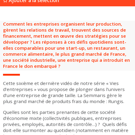
Ajouter à la sélection
Groupes adultes
Groupes périscolaires
Groupes champ social
Visiteurs en situation de handicap
Professionnels du tourisme & CSE
FR
EN
Comment les entreprises organisent leur production,
gèrent les relations de travail, trouvent des sources de
financement, mettent en œuvre des stratégies pour se
développer ? Les réponses à ces défis quotidiens sont-
elles comparables pour une start-up, un restaurant, un
commerce alimentaire, le plus grand marché de France,
une société industrielle, une entreprise qui a introduit en
France le don embarqué ?
Cette sixième et dernière vidéo de notre série « Vies
d’entreprises » vous propose de plonger dans l’univers
d’une entreprise de grande taille. La Semmaris gère le
plus grand marché de produits frais du monde : Rungis.
Quelles sont les parties prenantes de cette société
d’économie mixte (collectivités publiques, entreprises
privées, employés, autorités de contrôle…) ? Quels défis
doit-elle surmonter au quotidien (notamment en matière