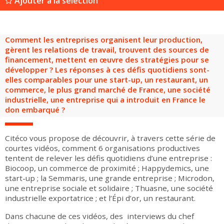
Ajouter à la sélection
Groupes adultes
Groupes périscolaires
Groupes champ social
Visiteurs en situation de handicap
Professionnels du tourisme & CSE
FR
EN
Comment les entreprises organisent leur production,
gèrent les relations de travail, trouvent des sources de
financement, mettent en œuvre des stratégies pour se
développer ? Les réponses à ces défis quotidiens sont-
elles comparables pour une start-up, un restaurant, un
commerce, le plus grand marché de France, une société
industrielle, une entreprise qui a introduit en France le
don embarqué ?
Citéco vous propose de découvrir, à travers cette série de
courtes vidéos, comment 6 organisations productives
tentent de relever les défis quotidiens d’une entreprise :
Biocoop, un commerce de proximité ; Happydemics, une
start-up ; la Semmaris, une grande entreprise ; Microdon,
une entreprise sociale et solidaire ; Thuasne, une société
industrielle exportatrice ; et l’Épi d’or, un restaurant.
Dans chacune de ces vidéos, des interviews du chef