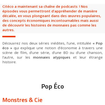
Groupes adultes
Groupes périscolaires
Groupes champ social
Visiteurs en situation de handicap
Professionnels du tourisme & CSE
Citéco a maintenant sa chaîne de podcasts ! Nos
épisodes vous permettront d’appréhender de manière
FR
EN
décalée, en vous plongeant dans des œuvres populaires,
des concepts économiques incontournables mais aussi
de découvrir les histoires de monnaies pas comme les
autres.
Découvrez nos deux séries inédites, l’une, intitulée
« Pop
éco »
qui explique une notion d’économie à travers une
scène de film, d’une série, d’une BD ou d’une chanson,
l’autre, sur les
monnaies atypiques
et leur étrange
histoire.
Pop Éco
Monstres & Cie