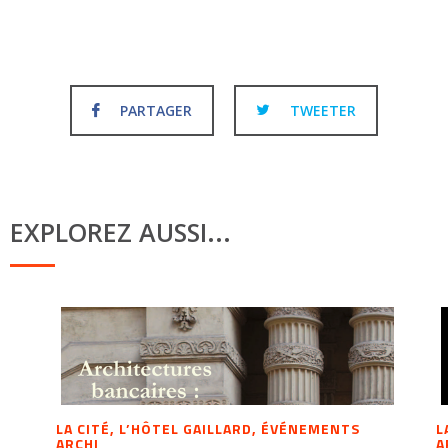
PARTAGER
TWEETER
EXPLOREZ AUSSI...
LA CITÉ, L’HÔTEL GAILLARD, ÉVÉNEMENTS
L
ARCHI
A