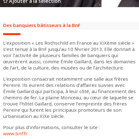
Ajouter à la sélection
Groupes adultes
Groupes périscolaires
Groupes champ social
Visiteurs en situation de handicap
Professionnels du tourisme & CSE
FR
EN
Des banquiers bâtisseurs à la BnF
L’exposition « Les Rothschild en France au XIXème siècle »
s’est tenue à la BnF jusqu’au 10 février 2013. Elle donnait à
voir l’activité de plusieurs familles de banquiers qui
œuvrèrent aussi, comme Émile Gaillard, dans les domaines
de l’art, de la culture, des musées ou de l’architecture.
L’exposition consacrait notamment une salle aux frères
Pereire. Ils eurent des relations d’affaires suivies avec
Émile Gaillard qui participa, à leur côté, au financement des
chemins de fer. La plaine Monceau, au cœur de laquelle se
trouve l’hôtel Gaillard, conserve l’empreinte des frères
Pereire qui furent les principaux promoteurs de son
urbanisation au XIXe siècle.
Pour plus d’informations, consulter le site :
www.bnf.fr