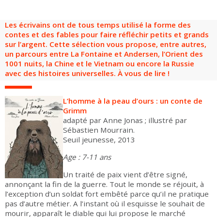
Groupes adultes
Groupes périscolaires
Groupes champ social
Visiteurs en situation de handicap
Professionnels du tourisme & CSE
Les écrivains ont de tous temps utilisé la forme des
FR
EN
contes et des fables pour faire réfléchir petits et grands
sur l’argent. Cette sélection vous propose, entre autres,
un parcours entre La Fontaine et Andersen, l’Orient des
1001 nuits, la Chine et le Vietnam ou encore la Russie
avec des histoires universelles. À vous de lire !
L’homme à la peau d’ours : un conte de
Grimm
adapté par Anne Jonas ; illustré par
Sébastien Mourrain.
Seuil jeunesse, 2013
Age : 7-11 ans
Un traité de paix vient d’être signé,
annonçant la fin de la guerre. Tout le monde se réjouit, à
l’exception d’un soldat fort embêté parce qu’il ne pratique
pas d’autre métier. A l’instant où il esquisse le souhait de
mourir, apparaît le diable qui lui propose le marché