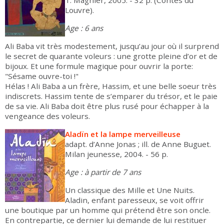
T. Magnier, 2005. - 32 p. (Contes du
Louvre).
Age : 6 ans
Ali Baba vit très modestement, jusqu’au jour où il surprend
le secret de quarante voleurs : une grotte pleine d’or et de
bijoux. Et une formule magique pour ouvrir la porte:
"Sésame ouvre-toi !"
Hélas ! Ali Baba a un frère, Hassim, et une belle soeur très
indiscrets. Hassim tente de s’emparer du trésor, et le paie
de sa vie. Ali Baba doit être plus rusé pour échapper à la
vengeance des voleurs.
Aladïn et la lampe merveilleuse
adapt. d’Anne Jonas ; ill. de Anne Buguet.
Milan jeunesse, 2004. - 56 p.
Age : à partir de 7 ans
Un classique des Mille et Une Nuits.
Aladin, enfant paresseux, se voit offrir
une boutique par un homme qui prétend être son oncle.
En contrepartie, ce dernier lui demande de lui restituer