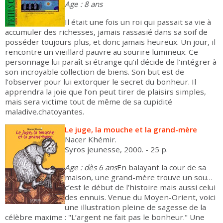
Age : 8 ans
Il était une fois un roi qui passait sa vie à
accumuler des richesses, jamais rassasié dans sa soif de
posséder toujours plus, et donc jamais heureux. Un jour, il
rencontre un vieillard pauvre au sourire lumineux. Ce
personnage lui paraît si étrange qu’il décide de l’intégrer à
son incroyable collection de biens. Son but est de
l’observer pour lui extorquer le secret du bonheur. Il
apprendra la joie que l’on peut tirer de plaisirs simples,
mais sera victime tout de même de sa cupidité
maladive.chatoyantes.
Le juge, la mouche et la grand-mère
Nacer Khémir.
Syros jeunesse, 2000. - 25 p.
Age : dès 6
ans
En balayant la cour de sa
maison, une grand-mère trouve un sou…
c’est le début de l’histoire mais aussi celui
des ennuis. Venue du Moyen-Orient, voici
une illustration pleine de sagesse de la
célèbre maxime : "L’argent ne fait pas le bonheur." Une