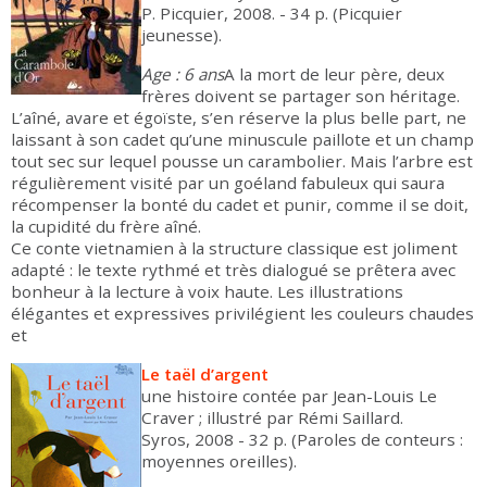
P. Picquier, 2008. - 34 p. (Picquier
jeunesse).
Age : 6
ans
A la mort de leur père, deux
frères doivent se partager son héritage.
L’aîné, avare et égoïste, s’en réserve la plus belle part, ne
laissant à son cadet qu’une minuscule paillote et un champ
tout sec sur lequel pousse un carambolier. Mais l’arbre est
régulièrement visité par un goéland fabuleux qui saura
récompenser la bonté du cadet et punir, comme il se doit,
la cupidité du frère aîné.
Ce conte vietnamien à la structure classique est joliment
adapté : le texte rythmé et très dialogué se prêtera avec
bonheur à la lecture à voix haute. Les illustrations
élégantes et expressives privilégient les couleurs chaudes
et
Le taël d’argent
une histoire contée par Jean-Louis Le
Craver ; illustré par Rémi Saillard.
Syros, 2008 - 32 p. (Paroles de conteurs :
moyennes oreilles).