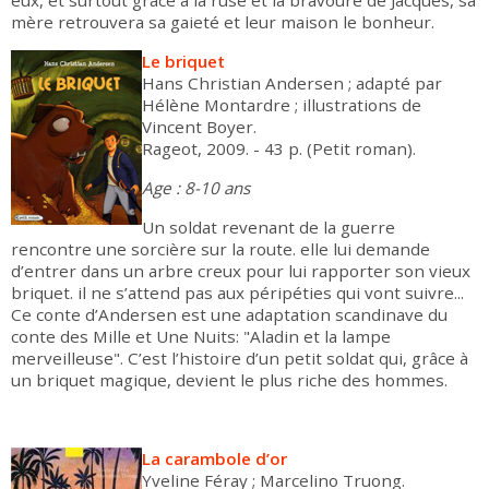
eux, et surtout grâce à la ruse et la bravoure de Jacques, sa
mère retrouvera sa gaieté et leur maison le bonheur.
Le briquet
Hans Christian Andersen ; adapté par
Hélène Montardre ; illustrations de
Vincent Boyer.
Rageot, 2009. - 43 p. (Petit roman).
Age : 8-10 ans
Un soldat revenant de la guerre
rencontre une sorcière sur la route. elle lui demande
d’entrer dans un arbre creux pour lui rapporter son vieux
briquet. il ne s’attend pas aux péripéties qui vont suivre...
Ce conte d’Andersen est une adaptation scandinave du
conte des Mille et Une Nuits: "Aladin et la lampe
merveilleuse". C’est l’histoire d’un petit soldat qui, grâce à
un briquet magique, devient le plus riche des hommes.
La carambole d’or
Yveline Féray ; Marcelino Truong.