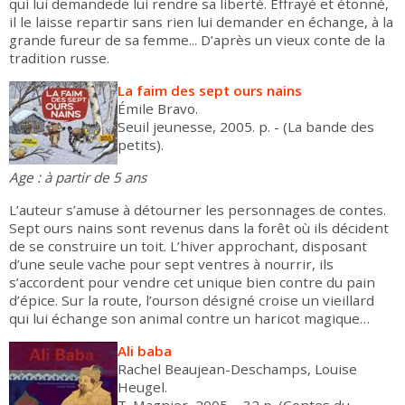
qui lui demandede lui rendre sa liberté. Effrayé et étonné,
il le laisse repartir sans rien lui demander en échange, à la
grande fureur de sa femme... D’après un vieux conte de la
tradition russe.
La faim des sept ours nains
Émile Bravo.
Seuil jeunesse, 2005. p. - (La bande des
petits).
Age : à partir de 5 ans
L’auteur s’amuse à détourner les personnages de contes.
Sept ours nains sont revenus dans la forêt où ils décident
de se construire un toit. L’hiver approchant, disposant
d’une seule vache pour sept ventres à nourrir, ils
s’accordent pour vendre cet unique bien contre du pain
d’épice. Sur la route, l’ourson désigné croise un vieillard
qui lui échange son animal contre un haricot magique…
Ali baba
Rachel Beaujean-Deschamps, Louise
Heugel.