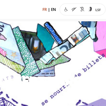
FR
|
EN
Événements
2012
OI SERT L'ARGENT