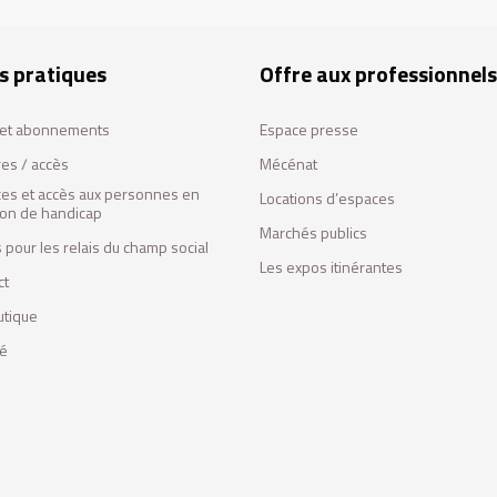
s pratiques
Offre aux professionnels
s et abonnements
Espace presse
res / accès
Mécénat
ces et accès aux personnes en
Locations d’espaces
tion de handicap
Marchés publics
 pour les relais du champ social
Les expos itinérantes
ct
utique
fé