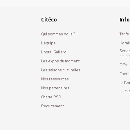
Citéco
Info
Qui sommes nous ?
Tarif
L'équipe
Horai
Servi
L'hôtel Gaillard
situa
Les expos du moment
Offres
Les saisons culturelles
Conta
Nos ressources
La Bo
Nos partenaires
Le Ca
Charte RSO
Recrutement