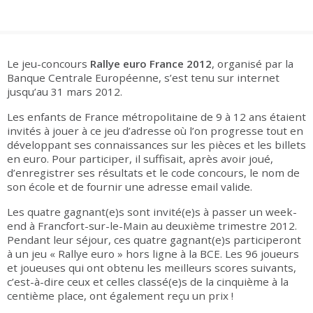
Groupes adultes
Groupes périscolaires
Groupes champ social
Visiteurs en situation de handicap
Professionnels du tourisme & CSE
FR
EN
Le jeu-concours
Rallye euro France 2012
, organisé par la
Banque Centrale Européenne, s’est tenu sur internet
jusqu’au 31 mars 2012.
Les enfants de France métropolitaine de 9 à 12 ans étaient
invités à jouer à ce jeu d’adresse où l’on progresse tout en
développant ses connaissances sur les pièces et les billets
en euro. Pour participer, il suffisait, après avoir joué,
d’enregistrer ses résultats et le code concours, le nom de
son école et de fournir une adresse email valide.
Les quatre gagnant(e)s sont invité(e)s à passer un week-
end à Francfort-sur-le-Main au deuxième trimestre 2012.
Pendant leur séjour, ces quatre gagnant(e)s participeront
à un jeu « Rallye euro » hors ligne à la BCE. Les 96 joueurs
et joueuses qui ont obtenu les meilleurs scores suivants,
c’est-à-dire ceux et celles classé(e)s de la cinquième à la
centième place, ont également reçu un prix !