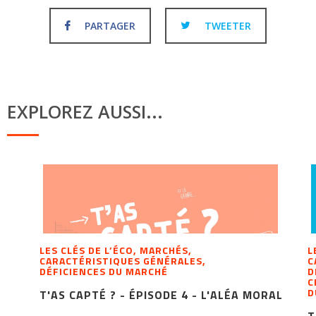
PARTAGER
TWEETER
EXPLOREZ AUSSI...
LES CLÉS DE L’ÉCO, MARCHÉS,
L
CARACTÉRISTIQUES GÉNÉRALES,
C
DÉFICIENCES DU MARCHÉ
D
C
D
T'AS CAPTÉ ? - ÉPISODE 4 - L'ALÉA MORAL
T