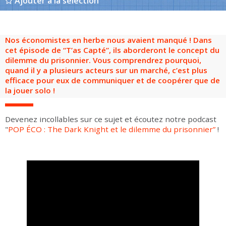
Ajouter à la sélection
Groupes adultes
Groupes périscolaires
Groupes champ social
Visiteurs en situation de handicap
Professionnels du tourisme & CSE
FR
EN
Nos économistes en herbe nous avaient manqué ! Dans
cet épisode de “T’as Capté”, ils aborderont le concept du
dilemme du prisonnier. Vous comprendrez pourquoi,
quand il y a plusieurs acteurs sur un marché, c’est plus
efficace pour eux de communiquer et de coopérer que de
la jouer solo !
Devenez incollables sur ce sujet et écoutez notre podcast
"
POP ÉCO : The Dark Knight et le dilemme du prisonnier”
!