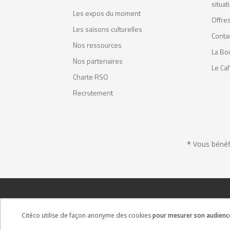
situa
Les expos du moment
Offres
Les saisons culturelles
Conta
Nos ressources
La Bo
Nos partenaires
Le Ca
Charte RSO
Recrutement
*
Vous bénéfic
Citéco utilise de façon anonyme des cookies
pour mesurer son audience 