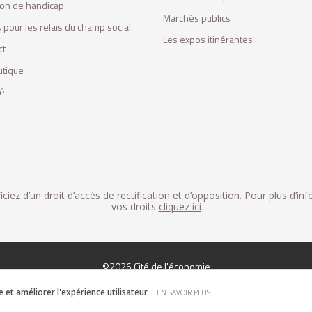
tion de handicap
Marchés publics
 pour les relais du champ social
Les expos itinérantes
ct
utique
fé
iez d’un droit d’accès de rectification et d’opposition. Pour plus d’in
vos droits
cliquez ici
©2026 Cité de l'économie
et améliorer l'expérience utilisateur
EN SAVOIR PLUS