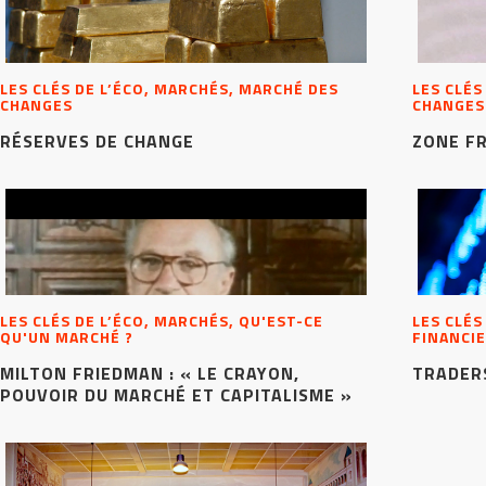
LES CLÉS DE L’ÉCO, MARCHÉS, MARCHÉ DES
LES CLÉS
CHANGES
CHANGES
RÉSERVES DE CHANGE
ZONE F
LES CLÉS DE L’ÉCO, MARCHÉS, QU'EST-CE
LES CLÉS
QU'UN MARCHÉ ?
FINANCIE
MILTON FRIEDMAN : « LE CRAYON,
TRADERS
POUVOIR DU MARCHÉ ET CAPITALISME »