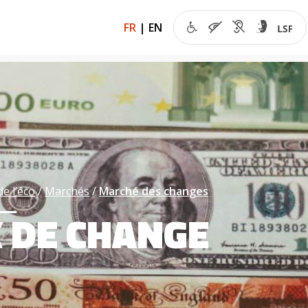
FR
|
EN
de l’éco
Marchés
Marché des changes
 DE CHANGE