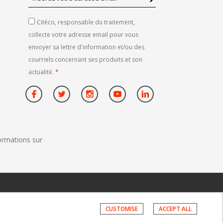
votre
adresse
Citéco, responsable du traitement,
email
collecte votre adresse email pour vous
envoyer sa lettre d'information et/ou des
courriels concernant ses produits et son
actualité.
*
formations sur
CUSTOMISE
ACCEPT ALL