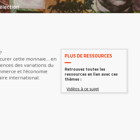
élection
?
PLUS DE RESSOURCES
rocurer cette monnaie… en
uences des variations du
Retrouvez toutes les
ommerce et l’économie
ressources en lien avec ces
ire international.
thèmes :