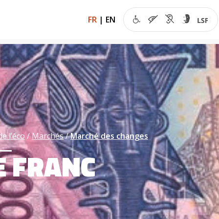
FR
|
EN
de l’éco
Marchés
Marché des changes
E FRANC