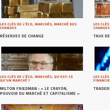
LES CLÉS DE L’ÉCO, MARCHÉS, MARCHÉ DES
LES CLÉS
CHANGES
CHANGES
RÉSERVES DE CHANGE
TAUX D
LES CLÉS DE L’ÉCO, MARCHÉS, QU'EST-CE
LES CLÉS
QU'UN MARCHÉ ?
FINANCIE
MILTON FRIEDMAN : « LE CRAYON,
TRADERS
POUVOIR DU MARCHÉ ET CAPITALISME »