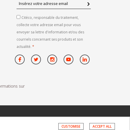
Insérez
votre
adresse
Citéco, responsable du traitement,
email
collecte votre adresse email pour vous
envoyer sa lettre d'information et/ou des
courriels concernant ses produits et son
actualité.
*
formations sur
CUSTOMISE
ACCEPT ALL