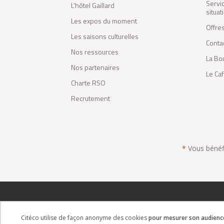
Servi
L'hôtel Gaillard
situa
Les expos du moment
Offres
Les saisons culturelles
Conta
Nos ressources
La Bo
Nos partenaires
Le Ca
Charte RSO
Recrutement
*
Vous bénéfic
Citéco utilise de façon anonyme des cookies
pour mesurer son audience 