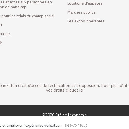
ces et accès aux personnes en
Locations d’espaces
tion de handicap
Marchés publics
 pour les relais du champ social
Les expos itinérantes
ct
utique
fé
iez d’un droit d’accès de rectification et d’opposition. Pour plus d’in
vos droits
cliquez ici
©2026 Cité de l'économie
et améliorer l'expérience utilisateur
EN SAVOIR PLUS