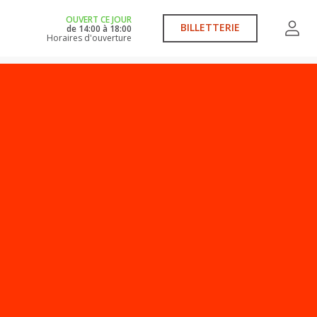
OUVERT CE JOUR
BILLETTERIE
de
14:00
à
18:00
Horaires d'ouverture