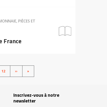
MONNAIE, PIÈCES ET
de France
PAGE
12
SUIVANT
››
LAST
»
PAGE
Inscrivez-vous à notre
newsletter