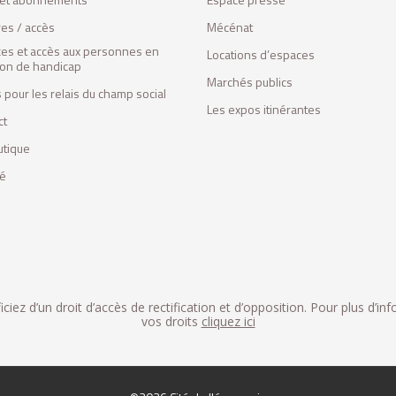
res / accès
Mécénat
ces et accès aux personnes en
Locations d’espaces
tion de handicap
Marchés publics
 pour les relais du champ social
Les expos itinérantes
ct
utique
fé
iez d’un droit d’accès de rectification et d’opposition. Pour plus d’in
vos droits
cliquez ici