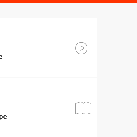
e
ope