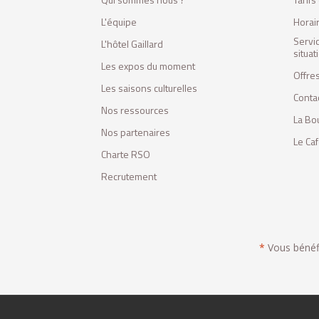
L'équipe
Horai
Servi
L'hôtel Gaillard
situa
Les expos du moment
Offres
Les saisons culturelles
Conta
Nos ressources
La Bo
Nos partenaires
Le Ca
Charte RSO
Recrutement
*
Vous bénéfic