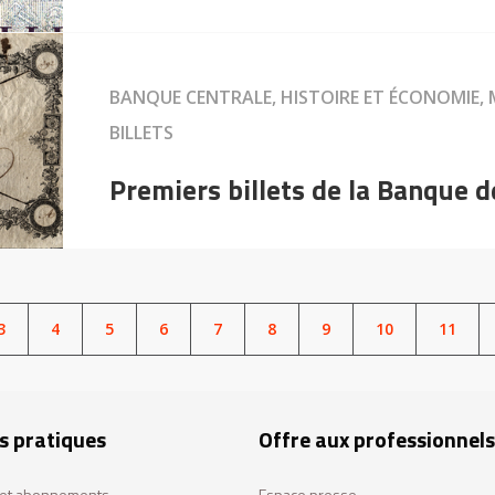
BANQUE CENTRALE, HISTOIRE ET ÉCONOMIE, 
BILLETS
Premiers billets de la Banque 
PAGE
3
PAGE
4
PAGE
5
PAGE
6
PAGE
7
PAGE
8
PAGE
9
PAGE
10
PAGE
11
s pratiques
Offre aux professionnels
s et abonnements
Espace presse