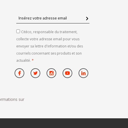
Insérez
votre
adresse
Citéco, responsable du traitement,
email
collecte votre adresse email pour vous
envoyer sa lettre d'information et/ou des
courriels concernant ses produits et son
actualité.
*
formations sur