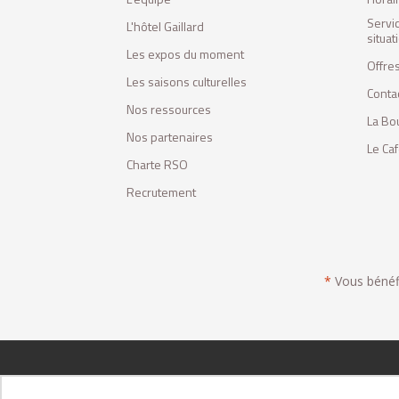
Servi
L'hôtel Gaillard
situa
Les expos du moment
Offres
Les saisons culturelles
Conta
Nos ressources
La Bo
Nos partenaires
Le Ca
Charte RSO
Recrutement
*
Vous bénéfic