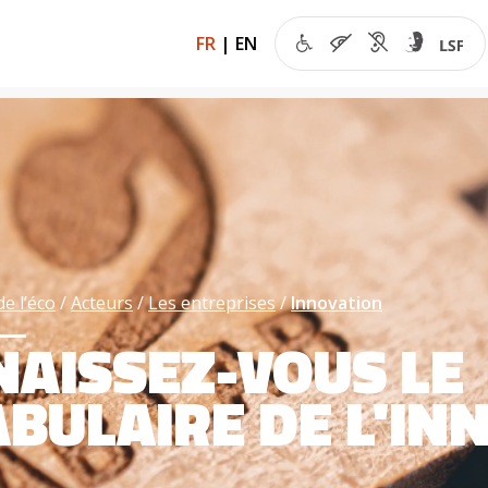
FR
|
EN
de l’éco
Acteurs
Les entreprises
Innovation
AISSEZ-VOUS LE
BULAIRE DE L'IN