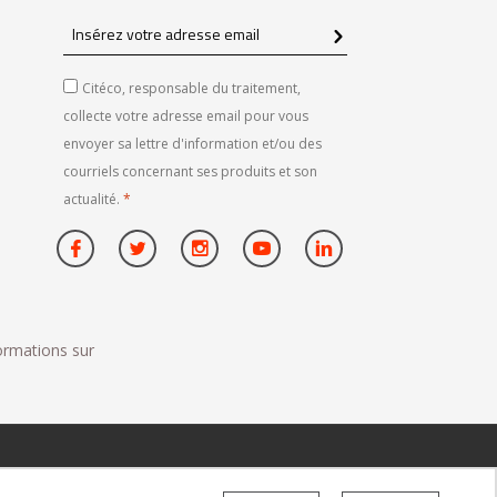
Insérez
votre
adresse
Citéco, responsable du traitement,
email
collecte votre adresse email pour vous
envoyer sa lettre d'information et/ou des
courriels concernant ses produits et son
actualité.
*
formations sur