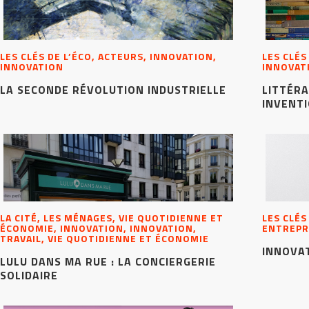
LES CLÉS DE L’ÉCO, ACTEURS, INNOVATION,
LES CLÉS
INNOVATION
INNOVAT
LA SECONDE RÉVOLUTION INDUSTRIELLE
LITTÉRA
INVENT
LA CITÉ, LES MÉNAGES, VIE QUOTIDIENNE ET
LES CLÉS
ÉCONOMIE, INNOVATION, INNOVATION,
ENTREPR
TRAVAIL, VIE QUOTIDIENNE ET ÉCONOMIE
INNOVAT
LULU DANS MA RUE : LA CONCIERGERIE
SOLIDAIRE