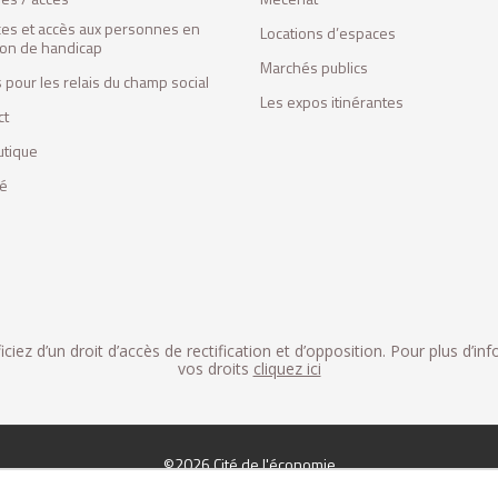
ces et accès aux personnes en
Locations d’espaces
tion de handicap
Marchés publics
 pour les relais du champ social
Les expos itinérantes
ct
utique
fé
iez d’un droit d’accès de rectification et d’opposition. Pour plus d’in
vos droits
cliquez ici
©2026 Cité de l'économie