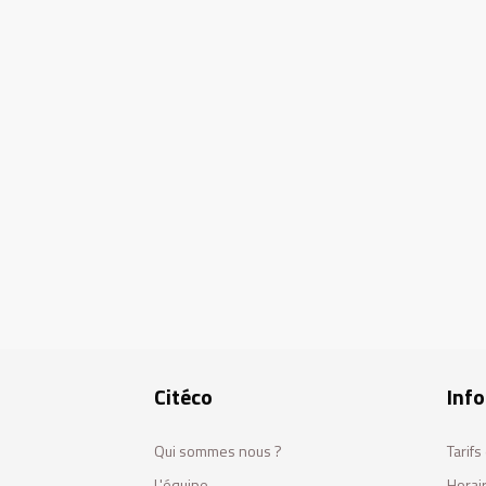
Citéco
Info
Qui sommes nous ?
Tarif
L'équipe
Horai