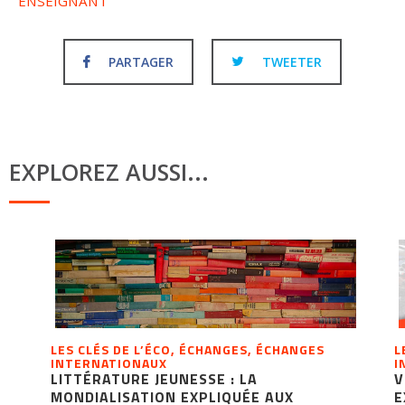
ENSEIGNANT
PARTAGER
TWEETER
EXPLOREZ AUSSI...
LES CLÉS DE L’ÉCO, ÉCHANGES, ÉCHANGES
L
INTERNATIONAUX
I
LITTÉRATURE JEUNESSE : LA
V
MONDIALISATION EXPLIQUÉE AUX
E