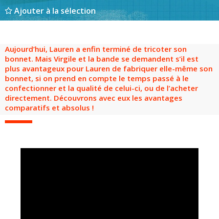
Groupes adultes
Groupes périscolaires
Groupes champ social
Visiteurs en situation de handicap
Professionnels du tourisme & CSE
Ajouter à la sélection
FR
EN
Aujourd’hui, Lauren a enfin terminé de tricoter son
bonnet. Mais Virgile et la bande se demandent s’il est
plus avantageux pour Lauren de fabriquer elle-même son
bonnet, si on prend en compte le temps passé à le
confectionner et la qualité de celui-ci, ou de l’acheter
directement. Découvrons avec eux les avantages
comparatifs et absolus !