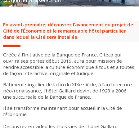
Ajouter à la sélection
Groupes adultes
Groupes périscolaires
Groupes champ social
Visiteurs en situation de handicap
Professionnels du tourisme & CSE
FR
EN
En avant-première, découvrez l’avancement du projet de
Cité de l’Économie et le remarquable hôtel particulier
dans lequel la Cité sera installée.
Créée à l’initiative de la Banque de France, Citéco qui
ouvrira ses portes début 2019, aura pour mission de
rendre accessible la culture économique à tous et à toutes,
de façon interactive, originale et ludique.
Bâtiment singulier de la fin du XIXe siècle, à l’architecture
néo-renaissance, l’hôtel Gaillard devint de 1923 à 2006
une succursale de la Banque de France.
Il se transforme maintenant pour accueillir la Cité de
l’
conomie.
É
Découvrez en vidéo les trois vies de l’hôtel Gaillard