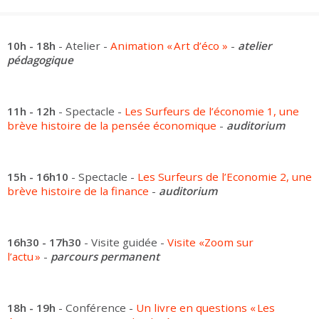
Groupes adultes
Groupes périscolaires
Groupes champ social
Visiteurs en situation de handicap
Professionnels du tourisme & CSE
FR
EN
10h - 18h
- Atelier -
Animation « Art d’éco »
-
atelier
pédagogique
11h - 12h
- Spectacle -
Les Surfeurs de l’économie 1, une
brève histoire de la pensée économique
-
auditorium
15h - 16h10
- Spectacle -
Les Surfeurs de l’Economie 2, une
brève histoire de la finance
-
auditorium
16h30 - 17h30
- Visite guidée -
Visite «Zoom sur
l’actu »
-
parcours permanent
18h - 19h
- Conférence -
Un livre en questions « Les