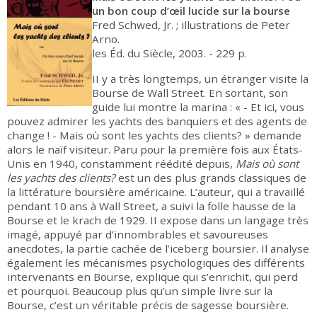
un bon coup d’œil lucide sur la bourse
Fred Schwed, Jr. ; illustrations de Peter
Arno.
les Éd. du Siècle, 2003. - 229 p.
II y a très longtemps, un étranger visite la
Bourse de Wall Street. En sortant, son
guide lui montre la marina : « - Et ici, vous
pouvez admirer les yachts des banquiers et des agents de
change ! - Mais où sont les yachts des clients? » demande
alors le naïf visiteur. Paru pour la première fois aux États-
Unis en 1940, constamment réédité depuis,
Mais où sont
les yachts des clients?
est un des plus grands classiques de
la littérature boursière américaine. L’auteur, qui a travaillé
pendant 10 ans à Wall Street, a suivi la folle hausse de la
Bourse et le krach de 1929. II expose dans un langage très
imagé, appuyé par d’innombrables et savoureuses
anecdotes, la partie cachée de l’iceberg boursier. Il analyse
également les mécanismes psychologiques des différents
intervenants en Bourse, explique qui s’enrichit, qui perd
et pourquoi. Beaucoup plus qu’un simple livre sur la
Bourse, c’est un véritable précis de sagesse boursière.