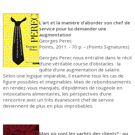
L’art et la manière d’aborder son chef de
service pour lui demander une
augmentation
Georges Perec.
Points, 2011. - 70 p. – (Points Signatures)
Georges Perec nous entraîne dans le récit
d’une véritable course d’obstacles : la
quête d’une augmentation de salaire.
Selon une logique imparable, il examine tous les cas de
figure possibles et imaginables. Mais de rebondissements
en rendez-vous manqués, d’épidémies de rougeole en
intoxications alimentaires, les perspectives d’une
rencontre avec un très évanescent chef de service
deviennent de plus en plus improbables.
Mais où sont les yachts des clients? : ou