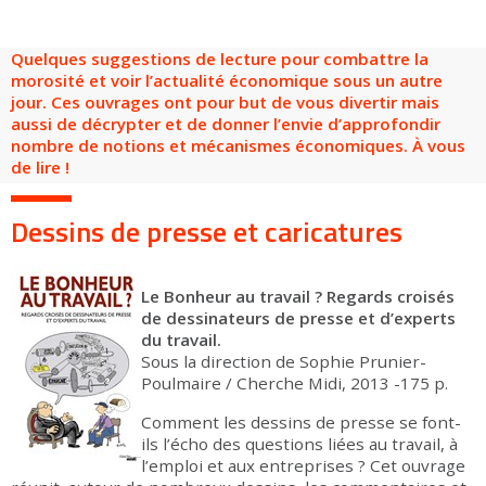
Groupes adultes
Groupes périscolaires
Groupes champ social
Visiteurs en situation de handicap
Professionnels du tourisme & CSE
Quelques suggestions de lecture pour combattre la
FR
EN
morosité et voir l’actualité économique sous un autre
jour. Ces ouvrages ont pour but de vous divertir mais
aussi de décrypter et de donner l’envie d’approfondir
nombre de notions et mécanismes économiques. À vous
de lire !
Dessins de presse et caricatures
Le Bonheur au travail ? Regards croisés
de dessinateurs de presse et d’experts
du travail.
Sous la direction de Sophie Prunier-
Poulmaire / Cherche Midi, 2013 -175 p.
Comment les dessins de presse se font-
ils l’écho des questions liées au travail, à
l’emploi et aux entreprises ? Cet ouvrage