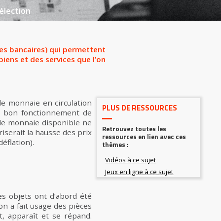
élection
es bancaires) qui permettent
biens et des services que l’on
de monnaie en circulation
PLUS DE RESSOURCES
le bon fonctionnement de
é de monnaie disponible ne
Retrouvez toutes les
iserait la hausse des prix
ressources en lien avec ces
déflation).
thèmes :
es objets ont d’abord été
 on a fait usage des pièces
t, apparaît et se répand.