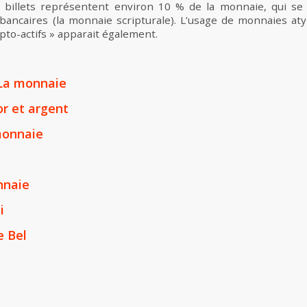
es billets représentent environ 10 % de la monnaie, qui s
bancaires (la monnaie scripturale). L’usage de monnaies at
to-actifs » apparait également.
 La monnaie
or et argent
monnaie
nnaie
i
e Bel