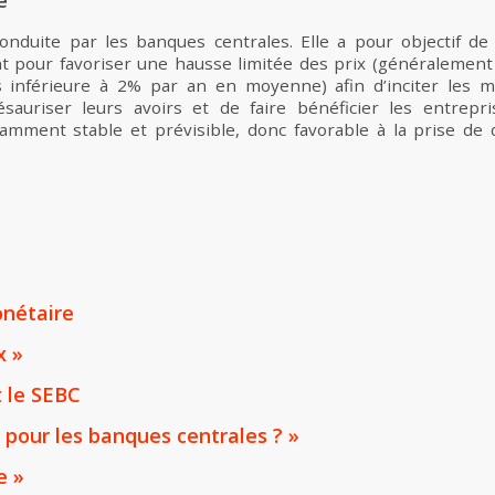
e
onduite par les banques centrales. Elle a pour objectif de
t pour favoriser une hausse limitée des prix (généralement 
 inférieure à 2% par an en moyenne) afin d’inciter les
sauriser leurs avoirs et de faire bénéficier les entrep
samment stable et prévisible, donc favorable à la prise de dé
onétaire
x »
t le SEBC
s pour les banques centrales ? »
e »