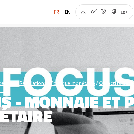
FR
|
EN
de l’éco
Régulations
Politique monétaire
Objectifs de l
S - MONNAIE ET 
ÉTAIRE